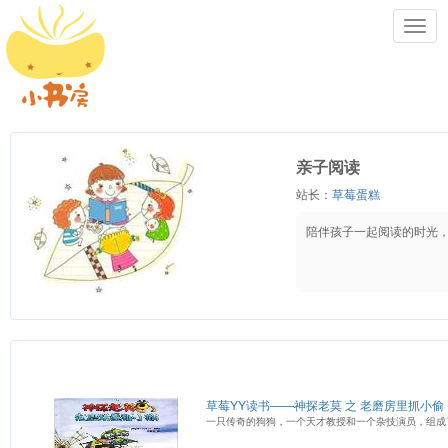
Toggl
navig
亲子阅读
站长：
草莓蛋糕
陪伴孩子一起阅读的时光
草莓YY读书——神探老莫 之 老磨房里抓小偷
一只传奇的狗狗，一个天才教授和一个杂技演员，组成