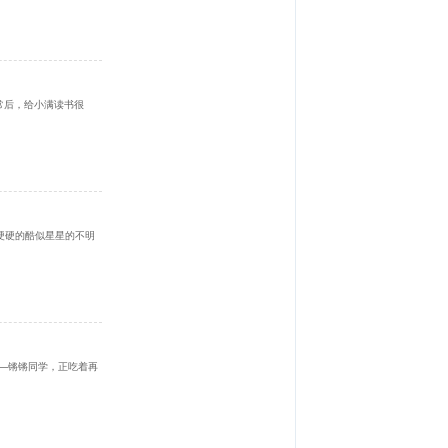
正常后，给小满读书很
硬硬的酷似星星的不明
——锵锵同学，正吃着再