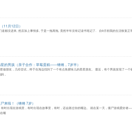
（11月12日）
门道都没进来, 然后加上事情多, 于是一拖再拖, 竟然半年没有记读书笔记了. 自9月初我的生活恢复
]摘星的男孩（亲子合作：草莓蛋糕——锵锵，7岁半）
星做朋友，几经尝试，终于在海边找到了一个有点鱼腥味儿的星星朋友。 最近，有个男孩发现了一个
妈妈，
僵尸来啦！（锵锵 7岁）
 有时出现在游戏里，有时出现在故事里，有时，还会路过你的嘴边。 就在某一天，僵尸游戏爱好者
在嘴