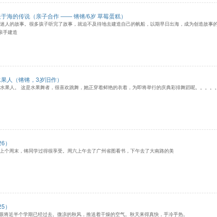
关于海的传说（亲子合作 —— 锵锵/6岁 草莓蛋糕）
迷人的故事。很多孩子听完了故事，就迫不及待地去建造自己的帆船，以期早日出海，成为创造故事的
亲手建造
水果人（锵锵，3岁旧作）
水果人。 这是水果舞者，很喜欢跳舞，她正穿着鲜艳的衣着，为即将举行的庆典彩排舞蹈呢。。。。
6）
日 上个周末，锵同学过得很享受。周六上午去了广州省图看书，下午去了大南路的美
5）
将近半个学期已经过去。微凉的秋风，推送着干燥的空气。秋天来得真快，乎冷乎热。