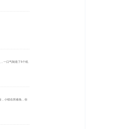
，一口气制造了5个机
业，小错在所难免，你