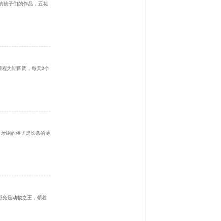
的孩子们的作品，五花
课程为期四周，每天2个
，牙刷的棒子是长条的薄
野兔是动物之王，领着