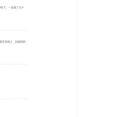
神经了。一连退了几个
画笔压在纸上，以锐利的