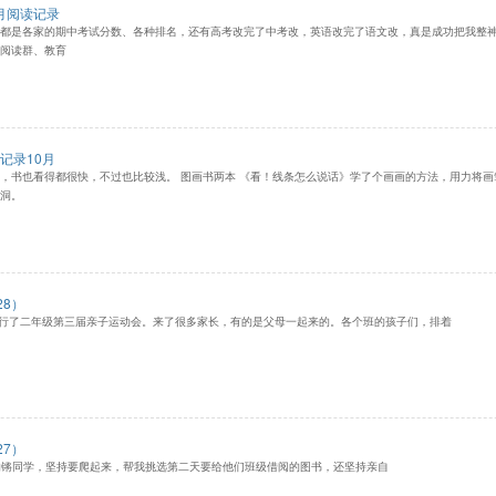
1月阅读记录
都是各家的期中考试分数、各种排名，还有高考改完了中考改，英语改完了语文改，真是成功把我整
阅读群、教育
记录10月
，书也看得都很快，不过也比较浅。 图画书两本 《看！线条怎么说话》学了个画画的方法，用力将
洞。
8）
了二年级第三届亲子运动会。来了很多家长，有的是父母一起来的。各个班的孩子们，排着
7）
同学，坚持要爬起来，帮我挑选第二天要给他们班级借阅的图书，还坚持亲自