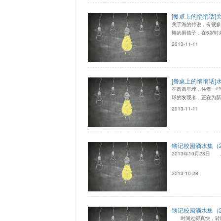
[餐卓上的悄悄话]
关于海的传说，有很多
锵的男孩子，在6岁时
2013-11-11
[餐桌上的悄悄话]
在圆圆星球，住着一些
球的发现者，正在为新
2013-11-11
锵记校园滴水集（2
2013年10月28
2013-10-28
锵记校园滴水集（2
时间过得真快，转眼