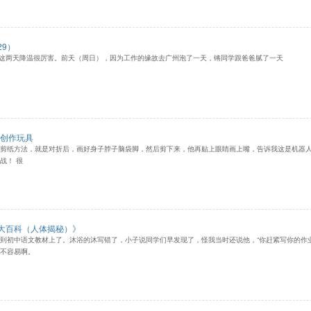
9）
两天降温很厉害。前天（周日），因为工作的缘故去广州泡了一天，锵同学跟爸爸腻了一天
工创作玩具
剪纸方法，就是对折后，画好身子脖子脑袋脚，然后剪下来，他再贴上眼睛画上嘴，告诉我这是机器人
战！ 很
大百科（人体揭秘）》
到初中语文教材上了。沐浴的沐写错了，小子说同学们早发现了，怪我当时还说他，“你赶紧写你的作
不容易啊。