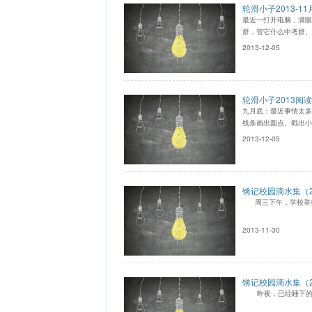
轮滑小子2013-1
最近一打开电脑，满眼
群，管它什么中考群、
2013-12-05
轮滑小子2013阅读
九月底：最近事情太多
线条画出圆点、戳出小
2013-12-05
锵记校园滴水集（2
周三下午，学校举行
2013-11-30
锵记校园滴水集（2
昨夜，已经睡下的锵