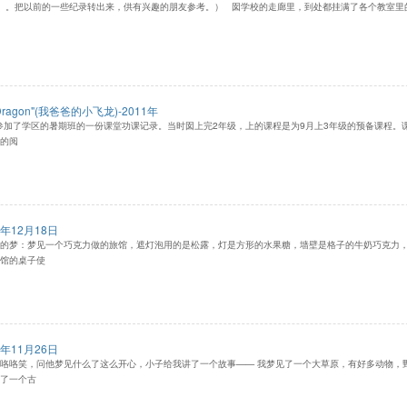
。。把以前的一些纪录转出来，供有兴趣的朋友参考。） 囡学校的走廊里，到处都挂满了各个教室里
s Dragon"(我爸爸的小飞龙)-2011年
假参加了学区的暑期班的一份课堂功课记录。当时囡上完2年级，上的课程是为9月上3年级的预备课程。
的阅
年12月18日
的梦：梦见一个巧克力做的旅馆，遮灯泡用的是松露，灯是方形的水果糖，墙壁是格子的牛奶巧克力
馆的桌子使
年11月26日
咯咯笑，问他梦见什么了这么开心，小子给我讲了一个故事—— 我梦见了一个大草原，有好多动物，
了一个古