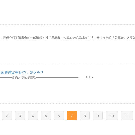
，我們介紹了讀書會的一般流程：以「導讀者」作基本介紹與討論主持，幾位指定的「分享者」做深
子阅读遭遇审美疲劳，怎么办？
————群内分享记录整理—————————————— &nbs
2
3
4
5
6
7
8
9
10
11