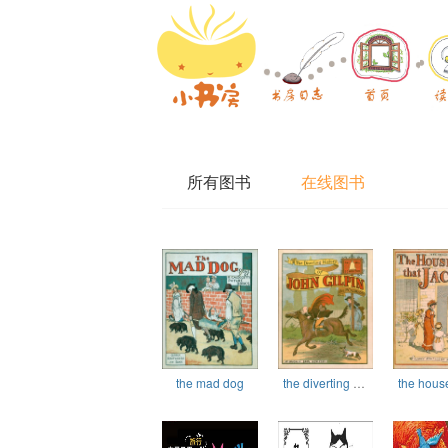
所有图书
在线图书
the mad dog
the diverting history of John Gilpin