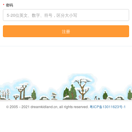
密码
注册
© 2005－2021 dreamkidland.cn, all rights reserved.
粤ICP备13011623号-1