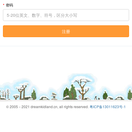
密码
注册
© 2005－2021 dreamkidland.cn, all rights reserved.
粤ICP备13011623号-1