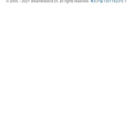
© 2005－2021 dreamkidland.cn, all rights reserved.
粤ICP备13011623号-1