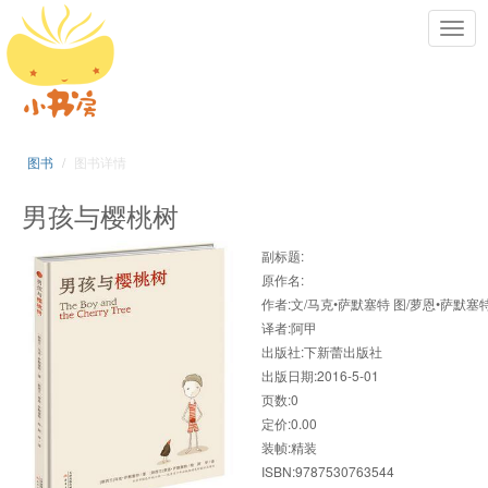
Toggl
navig
图书
图书详情
男孩与樱桃树
副标题:
原作名:
作者:文/马克•萨默塞特 图/萝恩•萨默塞
译者:阿甲
出版社:下新蕾出版社
出版日期:2016-5-01
页数:0
定价:0.00
装帧:精装
ISBN:9787530763544