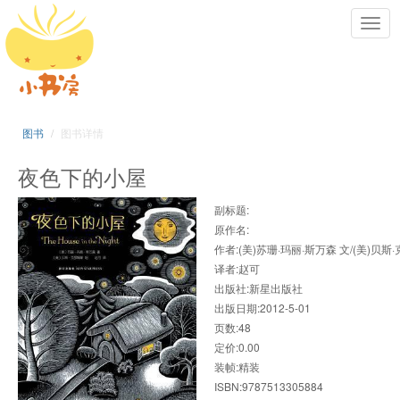
Toggl
navig
图书
图书详情
夜色下的小屋
副标题:
原作名:
作者:(美)苏珊·玛丽·斯万森 文/(美)贝斯
译者:赵可
出版社:新星出版社
出版日期:2012-5-01
页数:48
定价:0.00
装帧:精装
ISBN:9787513305884