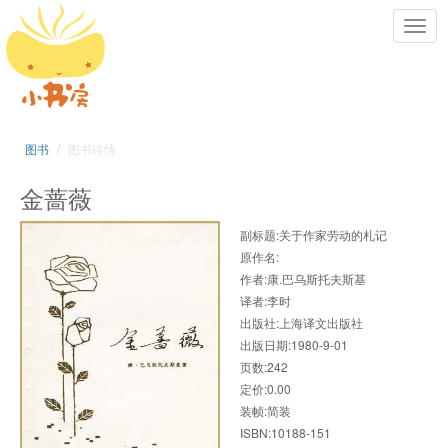
Toggl
navig
图书
图书详情
金蔷薇
副标题:关于作家劳动的札记
原作名:
作者:康.巴乌斯托夫斯基
译者:李时
出版社:上海译文出版社
出版日期:1980-9-01
页数:242
定价:0.00
装帧:简装
ISBN:10188-151