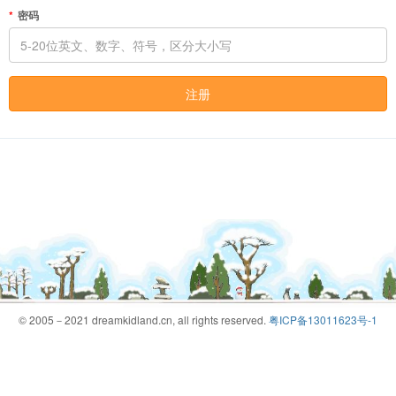
密码
注册
© 2005－2021 dreamkidland.cn, all rights reserved.
粤ICP备13011623号-1