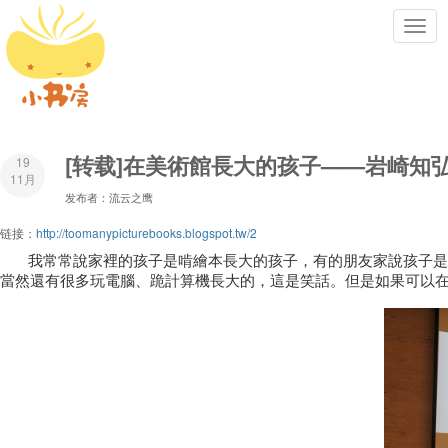
Toggl
navig
[转载]在美術館長大的孩子——岩崎知
19
11月
发布者：流云之鹰
链接：
http://toomanypicturebooks.blogspot.tw/2
我常常說家裡的孩子是啃繪本長大的孩子，有的朋友家說孩子是
當然還有很多玩電腦、跪計算機長大的，這是笑話。但是如果可以