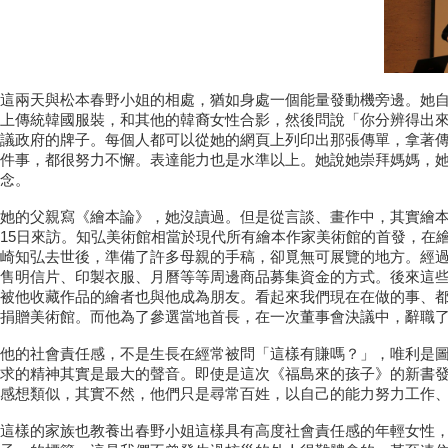
這兩天與松本春野小姐的相處，猶如身處一個能量發動機旁邊。她自
上傳統韓國服裝，和其他的韓裔女性合影，然後問說「你分辨得出來嗎？」。
議政府的牌子。每個人都可以從她的網頁上列印出那張傳單，拿著
件事，都很努力不懈。表達能力也是水準以上。她說她崇拜媽媽，她的母親
念。
她的父親寫《繪本論》，她沒讀過。但是從言談、畫作中，其實繪
15日來訪。知弘美術館相當於現代所有繪本作家美術館的首發，在
崎知弘去世後，準備了許多母親的手稿，卻覓無可展覽的地方。經
售明信片、印製衣服、月曆等等周邊商品募集資金的方式。後來這
被他收藏作品的繪者也與他成為朋友。看起來我們現在在做的事、
捐贈美術館。而他為了參選當地首長，在一次董事會決議中，辭職
他的社會責任感，不是生長在經常被問「這樣有賺嗎？」，唯利是
求的精神其實是最大的聲音。即使是這次《福島來的孩子》的新書
感想類似，其實不然，他們只是尋常百姓，以自己的能力努力工作
這樣的家族也教養出春野小姐這樣具有高度社會責任感的年輕女性