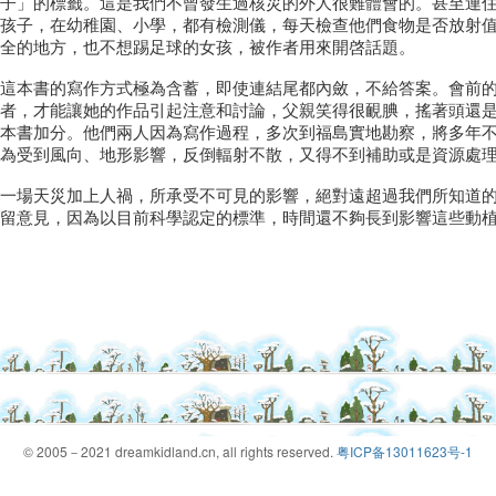
子」的標籤。這是我們不曾發生過核災的外人很難體會的。甚至連
孩子，在幼稚園、小學，都有檢測儀，每天檢查他們食物是否放射
全的地方，也不想踢足球的女孩，被作者用來開啓話題。
這本書的寫作方式極為含蓄，即使連結尾都內斂，不給答案。會前
者，才能讓她的作品引起注意和討論，父親笑得很靦腆，搖著頭還
本書加分。他們兩人因為寫作過程，多次到福島實地勘察，將多年
為受到風向、地形影響，反倒輻射不散，又得不到補助或是資源處
一場天災加上人禍，所承受不可見的影響，絕對遠超過我們所知道
留意見，因為以目前科學認定的標準，時間還不夠長到影響這些動
© 2005－2021 dreamkidland.cn, all rights reserved.
粤ICP备13011623号-1