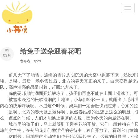
Toggl
navig
给兔子送朵迎春花吧
09
03月
发布者：zpe9
前几天下了场雪，连绵的雪片从阴沉沉的天空中飘落下来，还没来
喽。是喽，最后一场冬雪过后，北方的春天真正的来了。白天变得越来
队，高声清亮的昂昂叫着，赶回北方来了。
冻的硬邦邦的湖面开始解冻了，孩子们再也不能在上面上滑冰了。可
被雪水浸泡的松软湿润的土地里，小草们轻轻一顶，就露出了毛茸
内心的快乐呼唤呢。不过这个时候，妈妈们一定会赶快跑过来，心疼的拉
是啊，北方的春天就是这样啊，虽然春姑娘的足迹是这么的明显，但
么一点点的时候，人们才能换上更薄的衣服，因为冬天的余威还在啊。
城市里的孩子们，马上就等到了迎春花的开放。它们一般种植在向
凉的空气中，在别的花儿们懒洋洋的等待中，独自开放了。看到它们黄灿
这时候，田地里的小动物们也开始活跃起来了。远远的田野里，小