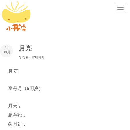
Toggl
navig
月亮
13
09月
发布者：蜜甜月儿
月 亮
李丹月（5周岁）
月亮，
象车轮，
象月饼，