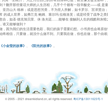
到？翻开那些童话大师的人生历程，几乎个个都有一段辛酸史——或 是
、亚历山大·格林；或是思想另类，不为世人所解，如卡罗尔、宫泽贤治
常 的成人世界，如弗兰克·鲍姆、塞尔玛·拉格洛芙；或是经受了战争之类
愈合，如圣·德克旭贝里、休·洛夫廷……能够在 接触到人生的残酷和灰暗
，谁又能够做到？
，因为我们的生活需要色彩，我们的孩子需要幻想。小书房也会将原创
始终相信，只要做，就没什么做不到。只要我在做，你也在做，那个由谁
《小金莹的故事》
、
《阳光的故事》
。
© 2005－2021 dreamkidland.cn, all rights reserved.
粤ICP备13011623号-1