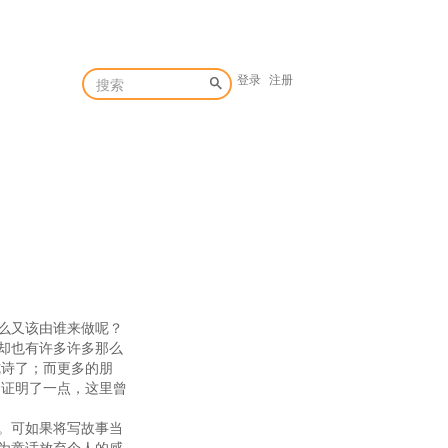
登录
注册
么又该由谁来做呢？
却也有许多许多那么
胧诗了；而更多的朋
 证明了一点，这里曾
。可如果将写故事当
，为童话放弃个人的感