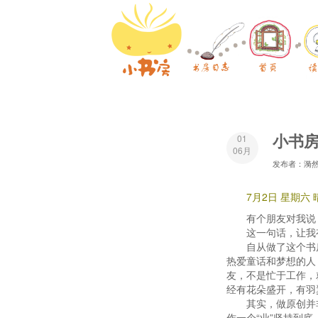
小书房
01
06月
发布者：漪
7月2日 星期六
有个朋友对我说
这一句话，让我有
自从做了这个书房
热爱童话和梦想的人
友，不是忙于工作，
经有花朵盛开，有羽
其实，做原创并非
作一个“业”坚持到