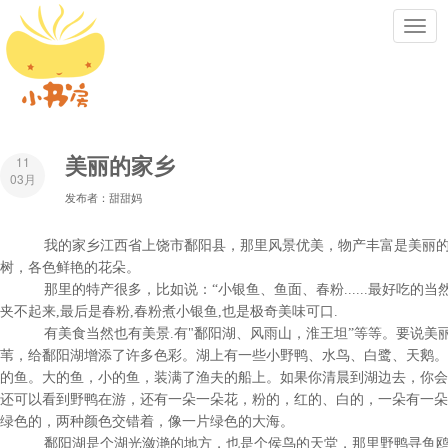
Toggl
navig
美丽的家乡
11
03月
发布者：甜甜妈
我的家乡江西省上饶市
鄱阳县
，那里风景优美，物产丰富是美丽
树，各色鲜艳的花朵。
那里的特产很多，比如说：“小银鱼、鱼面、春粉......最好吃的当
夹不起来,最后是春粉,春粉煮小银鱼,也是极奇美味可口.
有美食当然也有美景.有"鄱阳湖
、风雨山，淮王坦”等等。要说美
苇，给鄱阳湖增添了许多色彩。湖上有一些小野鸭、水鸟、白鹭、天鹅。
的鱼。大的鱼，小的鱼，装满了渔夫的船上。如果你清晨到湖边去，你会
还可以看到野鸭在游，还有一朵一朵花，粉的，红的、白的，一朵有一朵
绿色的，两种颜色交错着，像一片绿色的大海。
鄱阳湖是个湖光潋滟的地方，也是个侯鸟的天堂，那里野鸭寻鱼