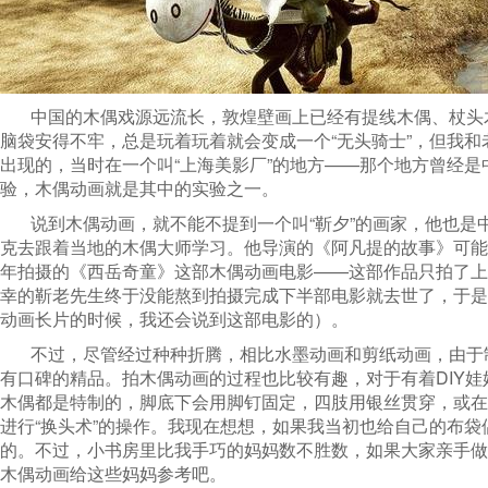
中国的木偶戏源远流长，敦煌壁画上已经有提线木偶、杖头
脑袋安得不牢，总是玩着玩着就会变成一个“无头骑士”，但我
出现的，当时在一个叫“上海美影厂”的地方——那个地方曾经
验，木偶动画就是其中的实验之一。
说到木偶动画，就不能不提到一个叫“靳夕”的画家，他也
克去跟着当地的木偶大师学习。他导演的《阿凡提的故事》可能
年拍摄的《西岳奇童》这部木偶动画电影——这部作品只拍了上
幸的靳老先生终于没能熬到拍摄完成下半部电影就去世了，于是
动画长片的时候，我还会说到这部电影的）。
不过，尽管经过种种折腾，相比水墨动画和剪纸动画，由于
有口碑的精品。拍木偶动画的过程也比较有趣，对于有着DIY
木偶都是特制的，脚底下会用脚钉固定，四肢用银丝贯穿，或在
进行“换头术”的操作。我现在想想，如果我当初也给自己的布
的。不过，小书房里比我手巧的妈妈数不胜数，如果大家亲手做
木偶动画给这些妈妈参考吧。