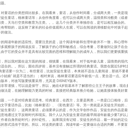
问题。
，对童话的分类想得比较多。在我看来，童话，从创作时间看，分成两大类，一类是现
安徒生童话，格林童话等；从创作角度看，也可以分成两大类，温情类和冷酷类（或者
两类，天马行空类和教育为主类。。。这几个分类并不单独存在，是可以相互融合的。
是有帮助的，这反映了家长的社会价值观和人生观，可以在阅读的潜移默化中对孩子起
子的做法。
子的阅读年龄的适应性。需要注意的是，这个阅读年龄和生理年龄并不一致，和心理年
时多观察孩子的阅读反应，了解孩子的心理和敏感点，综合考量，尽量做到让孩子在合
且由于它的受众并不是具有比较完善的思维和理解能力的成年人，所以我们更要慎重慎
重，所以我对囡在这方面的阅读，很慎重，在我看来，对于低年龄儿童，温情类的现代
较适合的。。所以，囡在四岁前，基本没有接触过所谓的经典童话。我曾在囡近5岁时
经典童话要一分为二，有些童话，比如安徒生童话，本来就不适合儿童阅读，那就不要
的小姑娘” 就是不适当的）；相对来说，格林童话要适应年龄低一点，更合适一点。还
版本，对改写版要慎重采用，尤其是 DISNEY版本。
面非常谨慎，可以说是保守，所以，她在4岁前基本不了解那些公主王子的故事，现在
的做法是，在她理解能力更高的时候，直接把经典版本推介给她，让她直接体验美好童
问题，一个是对经典童话思考。经典童话，在西方，主要是两类，一类是口口相传，后
的文字童话作品，比如《格林童话》、《彩色童话》等。另一类就是从安徒生开始的，
安徒生童话》。这两类童话，必须要承认的是，作为文学创作作品，安徒生的作品是最
刻意地通过文字反映时代和现实。我个人认为安徒生童话的最早阅读年龄最少要7岁以
（作者自身所处时代）的针砭性。。如果我没有记错，安徒生的作品，最一开始的定位
话的形式流传于世的。所以，对这类的童话，阅读年龄一定要做出合适的判断，不要盲