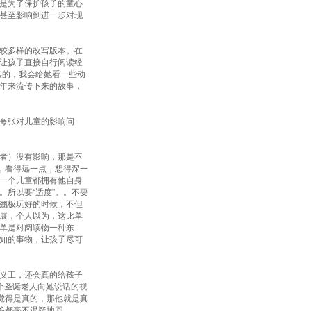
是为了保护孩子的童心
甚至影响到进一步对现
较多样的改写版本。在
让孩子直接自行阅读经
实的，我会给她看一些动
年来流传下来的故事，
夸张对儿童的影响问
者）没有影响，那是不
，看得远一点，想得深一
一个儿童都拥有他自身
所以要“适度”。。不要
翘板玩好的时候，不但
展，个人以为，这比单
单是对阅读物一种东
知的事物，让孩子尽可
义工，还会真的给孩子
个圣诞老人向她说话的视
觉得是真的，那他就是真
爸都毫不迟疑地回