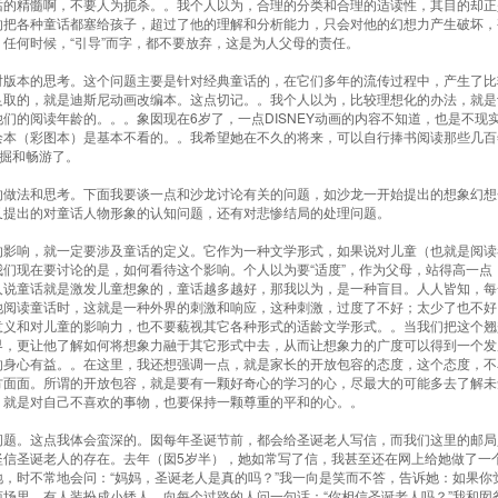
话的精髓啊，不要人为扼杀。。我个人以为，合理的分类和合理的适读性，其目的却正
的把各种童话都塞给孩子，超过了他的理解和分析能力，只会对他的幻想力产生破坏，
任何时候，“引导”而字，都不要放弃，这是为人父母的责任。
对版本的思考。这个问题主要是针对经典童话的，在它们多年的流传过程中，产生了比
足取的，就是迪斯尼动画改编本。这点切记。。我个人以为，比较理想化的办法，就是
们的阅读年龄的。。。象囡现在6岁了，一点DISNEY动画的内容不知道，也是不现
绘本（彩图本）是基本不看的。。我希望她在不久的将来，可以自行捧书阅读那些几百
发掘和畅游了。
的做法和思考。下面我要谈一点和沙龙讨论有关的问题，如沙龙一开始提出的想象幻想
又提出的对童话人物形象的认知问题，还有对悲惨结局的处理问题。
的影响，就一定要涉及童话的定义。它作为一种文学形式，如果说对儿童（也就是阅读
们现在要讨论的是，如何看待这个影响。个人以为要“适度”，作为父母，站得高一点
人说童话就是激发儿童想象的，童话越多越好，那我以为，是一种盲目。人人皆知，每
阅读童话时，这就是一种外界的刺激和响应，这种刺激，过度了不好；太少了也不好。
意义和对儿童的影响力，也不要藐视其它各种形式的适龄文学形式。。当我们把这个翘
界，更让他了解如何将想象力融于其它形式中去，从而让想象力的广度可以得到一个发
的身心有益。。在这里，我还想强调一点，就是家长的开放包容的态度，这个态度，不
方面面。所谓的开放包容，就是要有一颗好奇心的学习的心，尽最大的可能多去了解未
；就是对自己不喜欢的事物，也要保持一颗尊重的平和的心。。
问题。这点我体会蛮深的。囡每年圣诞节前，都会给圣诞老人写信，而我们这里的邮局
坚信圣诞老人的存在。去年（囡5岁半），她如常写了信，我甚至还在网上给她做了一
，时不常地会问：“妈妈，圣诞老人是真的吗？”我一向是笑而不答，告诉她：如果你
场里，有人装扮成小矮人，向每个过路的人问一句话：“你相信圣诞老人吗？”我和囡