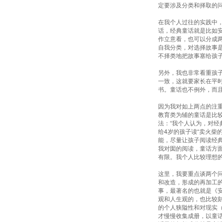
定要涉及分类和择取的
在我个人过往的实践中
话，经典童话就是比如
作立意看，也可以分成
自我分类，对选择故事
不择类地把故事塞给孩
另外，我也非常看重孩
一致，这就要家长在平
书。童话也不例外，而
因为我对如上两点的注
教育类为辅的童话是比
法：“我个人认为，对
给4岁的孩子读“卖火柴
能，尽量让孩子阅读经典
我对囡的阅读，童话方
有限。我个人比较理想
这里，我要重点谈两个
和改造，形成的再加工
事，最著名的也就是《
观和人生观的，也比较
的个人狭隘性和对现实
才慢慢收集成册，以童