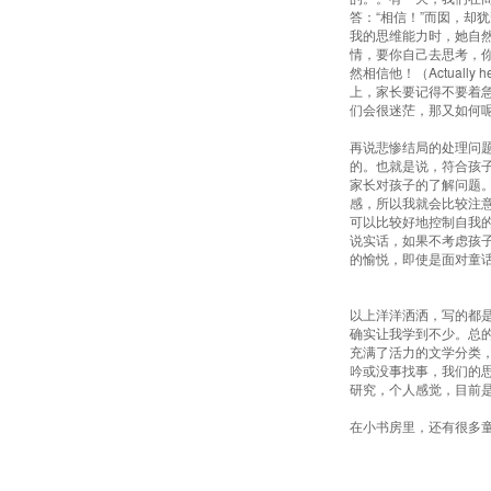
答：“相信！”而囡，却
我的思维能力时，她自
情，要你自己去思考，你
然相信他！（Actually h
上，家长要记得不要着
们会很迷茫，那又如何
再说悲惨结局的处理问
的。也就是说，符合孩
家长对孩子的了解问题
感，所以我就会比较注
可以比较好地控制自我
说实话，如果不考虑孩
的愉悦，即使是面对童
以上洋洋洒洒，写的都
确实让我学到不少。总
充满了活力的文学分类
吟或没事找事，我们的
研究，个人感觉，目前
在小书房里，还有很多