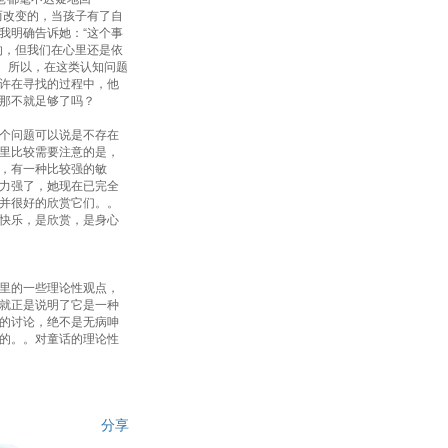
而改变的，当孩子有了自
我明确告诉她：“这个事
的，但我们在心里还是依
开心的事情。。所以，在这类认知问题
许在寻找的过程中，他
那不就足够了吗？
个问题可以说是不存在
里比较需要注意的是，
，有一种比较强的敏
力强了，她现在已完全
并很好的欣赏它们。。
快乐，是欣赏，是身心
里的一些理论性观点，
就正是说明了它是一种
的讨论，绝不是无病呻
的。。对童话的理论性
分享