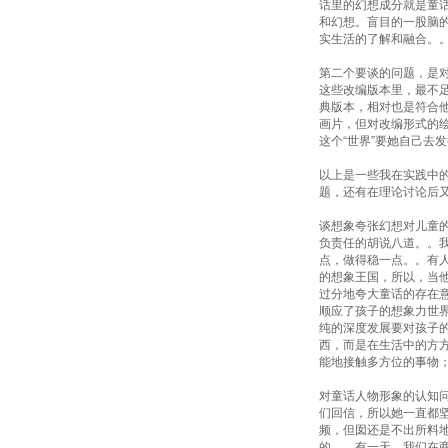
话里的幻想成分就是童
和幻想。盲目的一股脑
实生活的了解和融合。。
第二个要谈的问题，是
这些改编版本里，最不
典版本，相对也是符合他
画片，但对改编形式的
这个“世界”要她自己去
以上是一些我在实践中
题，还有在理论讨论后
谈想象夸张幻想对儿童
负责任的胡说八道。。我
点，做得稳一点。。有
的想象王国，所以，当他
过分地夸大童话的存在
顺应了孩子的想象力世
纯的深度发展要对孩子
西，而是在生活中的方
能地接触多方位的事物
对童话人物形象的认知
们回信，所以她一直都
频，但囡还是不出所料地
的。。有一天，我们在商