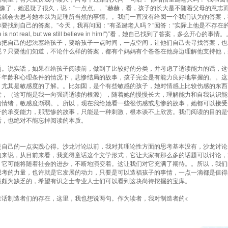
犹豫了，她迟疑了很久，说：“一点点。。”赫赫，看，孩子的长大是不随着父母的意志
然就会去思考她本以为是理所当然的事情。。我们一直没有给囡一个我们认为的答案，
要找到自己的答案。”今天，我再问囡：“有圣诞老人吗？”囡答：“实际上他是不存在
e is not real, but we still believe in him!")”看，她自己找到了答案，多么
急把自己的想法塞给孩子，要给孩子一点时间，一点空间，让他们自己去寻找答案，也
呢？只要他们知道，不论什么样的答案，都有个妈妈有个爸爸在他身边理解他支持他，
题。说实话，如果在给孩子阅读前，做到了比较好的分类，并考虑了适读能力的话，这
子年龄和心理条件的情况下，悲惨结局的故事，孩子完全是有能力良好地掌握的。。这
。尤其是敏感度的了解。。比如囡，是个有些敏感的孩子，她对情感上比较伤感的东西
意，（这可能是我一向强调适读的根源），随着她的慢慢长大，理解能力和自我认识能
的情绪，敏感度渐弱。。所以，现在我给她看一些很伤感或悲惨的故事，她都可以接受
子的承受能力，那悲惨的故事，只能是一种刺激，根本谈不上欣赏。我们阅读的目的是
话，也绝对不能忘掉阅读的本质。
是自己的一点实践心得。沙龙讨论以前，我对其理论性方面的思考基本没有，沙龙讨论
的来说，从目前来看，我觉得童话这个文学形式，它让大家有那么多的话题可以讨论，
，它可能将随着社会的进步，不断地演变着。这让我们对它充满了期待。。所以，我们
思考的力量，也许就是它发展的动力，只要是可以造福孩子的事情，一点一滴都是值得
是颇为缺乏的，希望有识之士专业人士们可以看到这块尚待挖掘的宝库。
童话制造者们的存在，这里，我也想说两句。作为读者，我对制造者的<