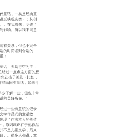
代童话，一类是经典童
说反映现实类）；从创
。。在我看来，明确了
到影响。所以我不同意
龄有关系，但也不完全
适的时间读到合适的
重！
童话，天马行空为主，
总结过一点点这方面的想
着急让孩子涉及（比如，
有些民间类童话，如果可
多少了解一些，但也非常
话的美好所在。”
经过一些有意识的记录
文学作品式的童话故
体现了作者本人的价值
上，原因就正在于他作品
并不是儿童文学，后来
目。。很多人都说，童