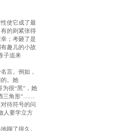
变性使它成了最
，有的则紧张得
庆幸；考砸了是
则有趣儿的小故
卷子追来
少名言。例如，
同的。她
容为很“黑”，她
酒三角形”……
在对待符号的问
做人要学立方
心地聊了很久。