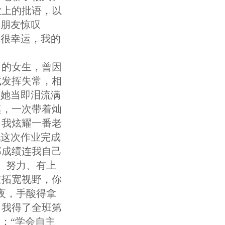
业上的批语，以
的朋友惊叹
我很幸运，我的
向的女生，曾因
试发挥失常，相
”她当即泪流满
桌，一次带着灿
向我炫耀一番老
她这次作业完成
那成绩连我自己
、努力、有上
主拓宽视野，你
夜，手酸得拿
，我得了全班第
：“学会自主