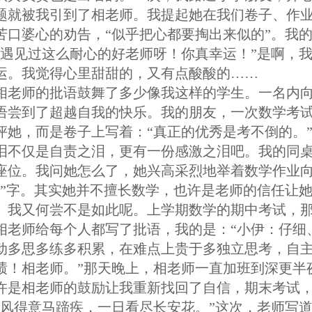
题就被我引到了相老师。我提起她在我们卷子、作
苦口婆心的劝告，“似乎把心都要掏出来似的”。我
曾遇见过这么耐心的好老师呀！你真幸运！”是啊，
运。我觉得心里甜甜的，又有点酸酸的……
相老师的批语鼓舞了多少像我这样的学生。一名内
语尝到了超越自我的快乐。我的朋友，一次数学考
评她，而是卷子上写着：“真正的优秀是考不倒的。
泪不仅是自责之泪，更有一份感激之泪吧。我的同
座位。我问她怎么了，她兴高采烈地举着数学作业
好”字。其实她并不擅长数学，也许是老师的信任让
。我又何尝不是如此呢。上学期数学的期中考试，
相老师给每个人都写了批语，我的是：“小伊：仔细
动多思多练多积累，在难点上贵于多独立思考，自
绩！相老师。”那天晚上，相老师一直加班到深更半
许是相老师的鼓励让我重新找回了自信，期末考试
春风得意马蹄疾，一日看尽长安花。”这次，老师写道