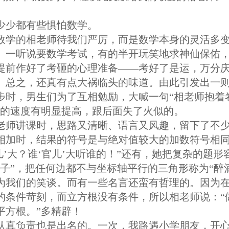
少少都有些惧怕数学。
数学的相老师待我们严厉，而是数学本身的灵活多
。一听说要数学考试，有的半开玩笑地求神仙保佑
提前作好了考砸的心理准备——考好了是运，万分
。总之，还真有点大祸临头的味道。由此引发出一
步时，男生们为了互相勉励，大喊一句“相老师抱着
们的速度有明显提高，跟后面失了火似的。
老师讲课时，思路又清晰、语言又风趣，留下了不
相加时，结果的符号是与绝对值较大的加数符号相
儿’大？谁‘官儿’大听谁的！”还有，她把复杂的题形
帽子”，把任何边都不与坐标轴平行的三角形称为“醉
为我们的笑谈。而有一些名言还蛮有哲理的。因为
的条件苛刻，而立方根没有条件，所以相老师说：“
平方根。”多精辟！
认真负责也是出名的。一次，我路遇小学朋友，开