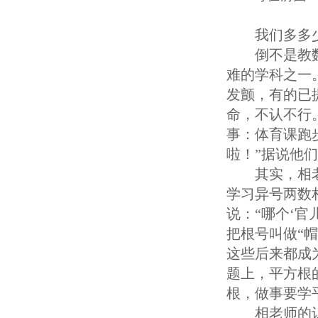
我们多多
倒不是教
难的学科之一
发颤，有的已
命，不认不行
事：体育课跑
啦！”据说他
其实，相
学习异号两数
说：“哪个‘官
把根号叫做“
这些后来都成
题上，平方根
根，做事要学
相老师的