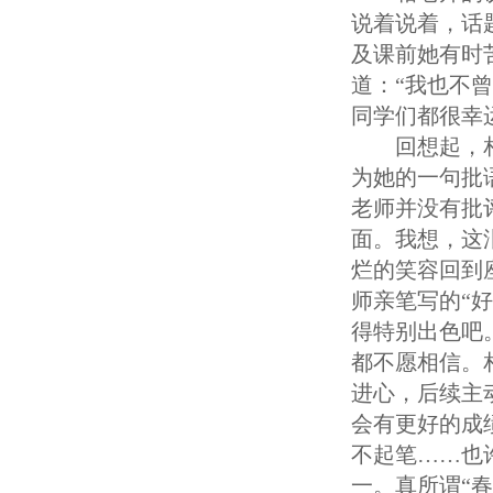
说着说着，话
及课前她有时
道：“我也不
同学们都很幸
回想起，
为她的一句批
老师并没有批
面。我想，这
烂的笑容回到
师亲笔写的“
得特别出色吧
都不愿相信。
进心，后续主
会有更好的成
不起笔……也
一。真所谓“