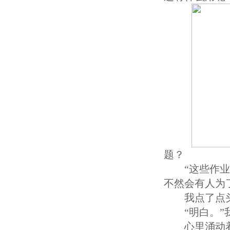
题？
“这些作
不然会有人为
我点了点
“明白。
心里涌动