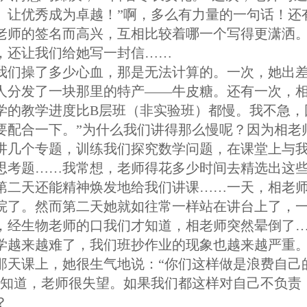
、让优秀成为卓越！”啊，多么有力量的一句话！还
老师的签名而高兴，互相比较着哪一个写得更潇洒
，还让我们给她写一封信……
我们操了多少心血，那是无法计算的。一次，她出
人分发了一块那里的特产——牛皮糖。还有一次，相
学的教学进度比
B
层班（非实验班）都慢。我不急，
要配合一下。”为什么我们讲得那么慢呢？因为相老
讲几个专题，训练我们探究数学问题，在课堂上与
思考题……我常想，老师得花多少时间去精选出这
第二天还能精神焕发地给我们讲课……一天，相老
院了。然而第二天她就如往常一样站在讲台上了，
，经生物老师的口我们才知道，相老师突然晕倒了
学越来越难了，我们班抄作业的现象也越来越严重
那天课上，她很生气地说：“你们这样做是浪费自己
我知道，老师很失望。如果我们都这样对自己不负责
？