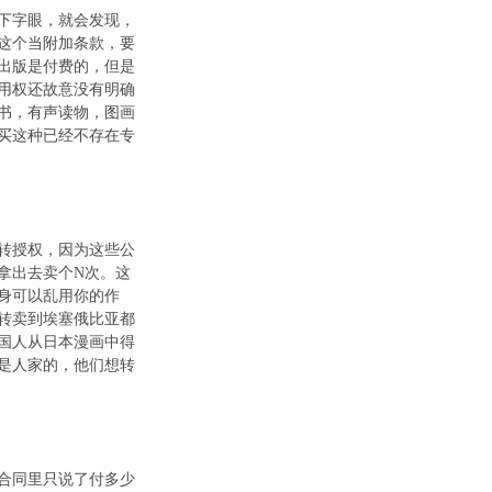
下字眼，就会发现，
这个当附加条款，要
出版是付费的，但是
用权还故意没有明确
书，有声读物，图画
买这种已经不存在专
转授权，因为这些公
拿出去卖个N次。这
身可以乱用你的作
转卖到埃塞俄比亚都
国人从日本漫画中得
是人家的，他们想转
合同里只说了付多少