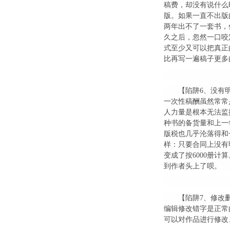
稿费，却没有说什么
版。如果一直不出版
两年出不了一套书，
久之后，忽然一口咬
式至少又可以把真正
比再写一遍稿子更多
【陷阱6、没有
一次性稿酬虽然常常
人力量是根本无法监
种书的备货量和上一
版税也几乎沦落得和
样：只要合同上没有
变成了按6000册
到作者头上了呗。
【陷阱7、修改
编辑修改错字是正常
可以对作品进行修改