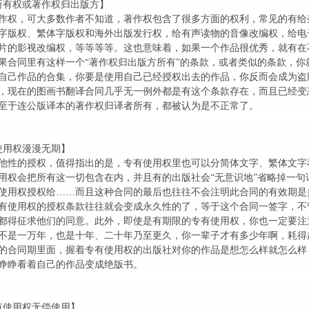
所有权或著作权归出版方】
作权，可大多数作者不知道，著作权包含了很多方面的权利，常见的有给
字版权、繁体字版权和海外出版发行权，给有声读物的音像改编权，给电
片的影视改编权，等等等等。这也意味着，如果一个作品很优秀，就有在
果合同里有这样一个“著作权归出版方所有”的条款，或者类似的条款，你
自己作品的合集，你要是使用自己已经授权出去的作品，你反而会成为盗
，现在的图画书翻译合同几乎无一例外都是有这个条款存在，而且已经变
至于连公版译本的著作权归译者所有，都被认为是不正常了。
使用权漫漫无期】
他性的授权，值得指出的是，专有使用权里也可以分简体文字、繁体文字
用权会把所有这一切包含在内，并且有的出版社会“无意识地”省略掉一句
使用权授权给……而且这种合同的最后也往往不会注明此合同的有效期是
有使用权的授权条款往往就会变成永久性的了，等于这个合同一签字，不
都得征求他们的同意。此外，即使是有期限的专有使用权，你也一定要注
不是一万年，也是十年、二十年乃至更久，你一辈子才有多少年啊，耗得
的合同期里面，握着专有使用权的出版社对你的作品是想怎么样就怎么样
睁睁看着自己的作品变成绝版书。
有使用权无偿使用】