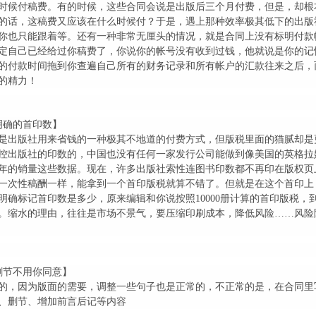
时候付稿费。有的时候，这些合同会说是出版后三个月付费，但是，却根
的话，这稿费又应该在什么时候付？于是，遇上那种效率极其低下的出版
你也只能跟着等。还有一种非常无厘头的情况，就是合同上没有标明付款
定自己已经给过你稿费了，你说你的帐号没有收到过钱，他就说是你的记
的付款时间拖到你查遍自己所有的财务记录和所有帐户的汇款往来之后，
的精力！
明确的首印数】
是出版社用来省钱的一种极其不地道的付费方式，但版税里面的猫腻却是
控出版社的印数的，中国也没有任何一家发行公司能做到像美国的英格拉
年的销量这些数据。现在，许多出版社索性连图书印数都不再印在版权页
一次性稿酬一样，能拿到一个首印版税就算不错了。但就是在这个首印上
明确标记首印数是多少，原来编辑和你说按照10000册计算的首印版税，
计算。缩水的理由，往往是市场不景气，要压缩印刷成本，降低风险……风
删节不用你同意】
的，因为版面的需要，调整一些句子也是正常的，不正常的是，在合同里
、删节、增加前言后记等内容