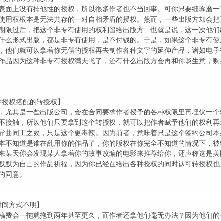
表面上没有排他性的授权，所以很多作者也不当回事。可你只要细琢磨一
使用权根本是无法共存的一对自相矛盾的授权。然而，一些出版方却会把
期限过后，把这个非专有使用的权利留给出版方，也就是说，这一次他们
什么形式出版，都是非专有使用，是不付钱的。于是，如果这个非专有使
，他们就可以拿着你无偿的授权再去制作各种文字的延伸产品，诸如电子
作品因为这种非专有授权满天飞了，还有什么出版方会再和你谈生意，购
种授权搭配的转授权】
，尤其是一些出版公司，会在合同要求作者授予的各种权限里再埋伏一个
不接触，所以他们只要拿到这个转授权，就可以把作者赋予他们的权利再
异曲同工之效，只是这个更毒辣。因为前者，意味着只是这个签约公司本
本不知道是谁在乱用你的作品了，你的版权在你完全不知道的情况下，被
来某天你会发现某人拿着你的故事改编的电影来推荐给你，还声称这是美
默默为自己的作品祈福，因为你已经在给出各种授权的同时认可转授权也
的同意。
时间方式不明】
稿费会一拖就拖到两年甚至更久，而作者还拿他们毫无办法？因为他们的